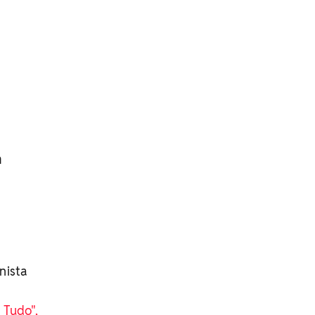
m
nista
 Tudo",