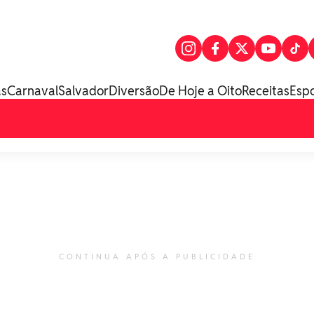
as
Carnaval
Salvador
Diversão
De Hoje a Oito
Receitas
Esp
CONTINUA APÓS A PUBLICIDADE