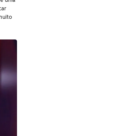
car
muito