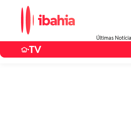
Últimas Notíci
TV
•