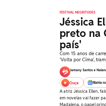
FESTIVAL NEGRITUDES
Jéssica E
preto na
país'
Com 15 anos de carre
'Volta por Cima', tram
Iamany Santos e Naian
Ouça
iBahia n
A atriz Jéssica Ellen, f
em novelas vai fazer par
Madalena, o papel princ