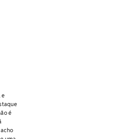
 e
estaque
não é
á
 acho
de uma