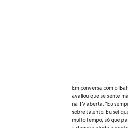
Em conversa com o iBah
avaliou que se sente m
na TV aberta. "Eu semp
sobre talento. Eu sei q
muito tempo, só que pa
a demora ajuda a gente