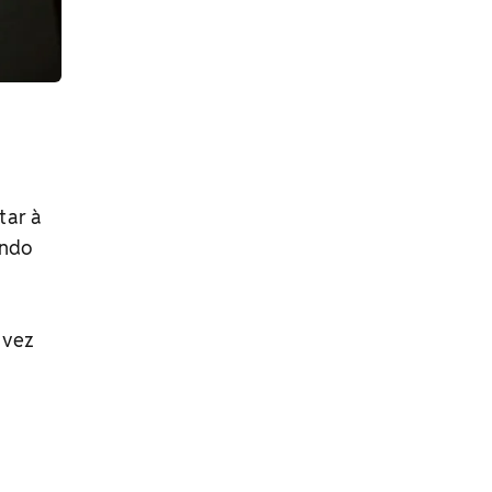
tar à
ando
 vez