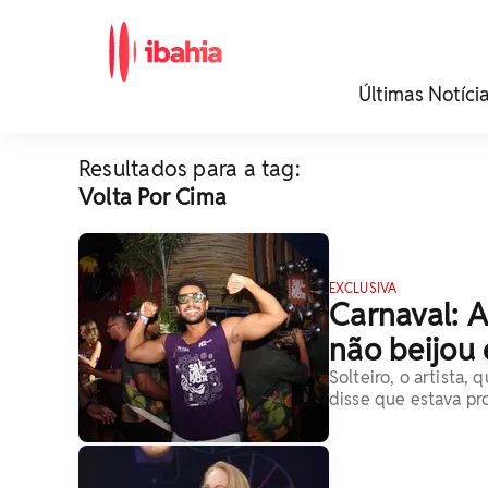
iBahia é o portal de
Últimas Notíci
noticias e
entretenimento da
Bahia.
Resultados para a tag:
Volta Por Cima
EXCLUSIVA
Carnaval: 
não beijou
Solteiro, o artista,
disse que estava pr