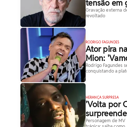
tensão em 
Gravação externa de
revoltado
RODRIGO FAGUNDES
Ator pira n
Mion: 'Vamo
Rodrigo Fagundes se
conquistando a plat
HERANÇA SURPRESA
'Volta por 
surpreende
Personagem de MV Bi
trágica; saiba como