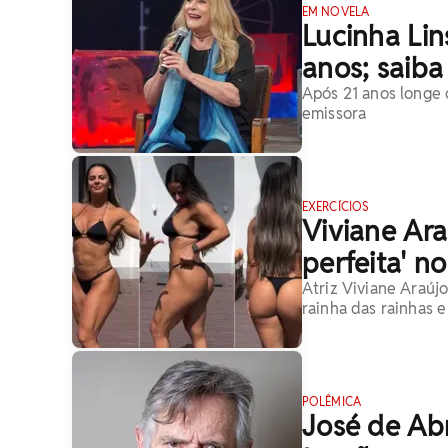
EM NOVELA
Lucinha Lin
anos; saiba
Após 21 anos longe 
emissora
EXERCÍCIOS
Viviane Ara
perfeita' n
Atriz Viviane Araújo
rainha das rainhas e
POLÊMICA
José de Ab