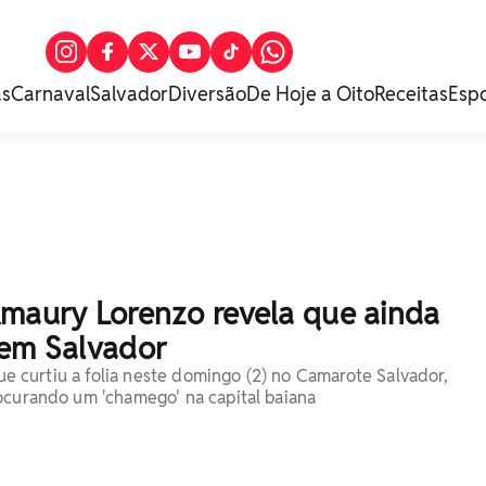
as
Carnaval
Salvador
Diversão
De Hoje a Oito
Receitas
Esp
Amaury Lorenzo revela que ainda
 em Salvador
 que curtiu a folia neste domingo (2) no Camarote Salvador,
ocurando um 'chamego' na capital baiana