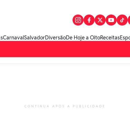
as
Carnaval
Salvador
Diversão
De Hoje a Oito
Receitas
Esp
CONTINUA APÓS A PUBLICIDADE