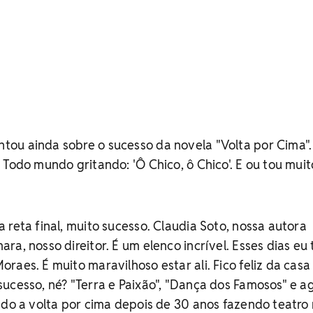
ou ainda sobre o sucesso da novela "Volta por Cima".
Todo mundo gritando: 'Ô Chico, ô Chico'. E ou tou muito
 reta final, muito sucesso. Claudia Soto, nossa autora
ra, nosso direitor. É um elenco incrível. Esses dias eu
raes. É muito maravilhoso estar ali. Fico feliz da cas
ucesso, né? "Terra e Paixão", "Dança dos Famosos" e a
ndo a volta por cima depois de 30 anos fazendo teatro