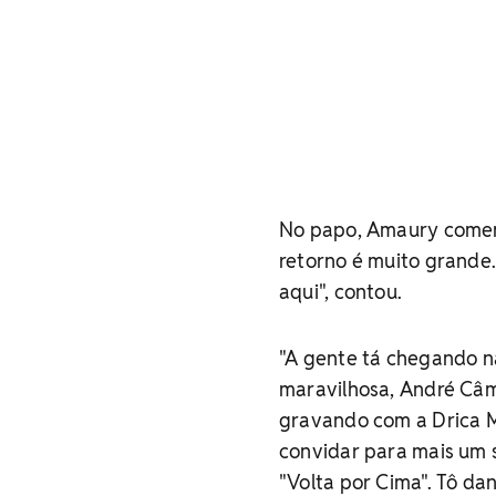
No papo, Amaury coment
retorno é muito grande. 
aqui", contou.
"A gente tá chegando na
maravilhosa, André Câma
gravando com a Drica Mo
convidar para mais um s
"Volta por Cima". Tô da