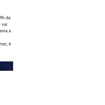
19h da
 vai
 ama a
mor, é