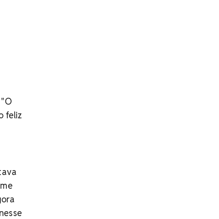
 "O
 feliz
 tava
a me
gora
 nesse