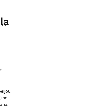
la
a
45
beijou
) no
iana.