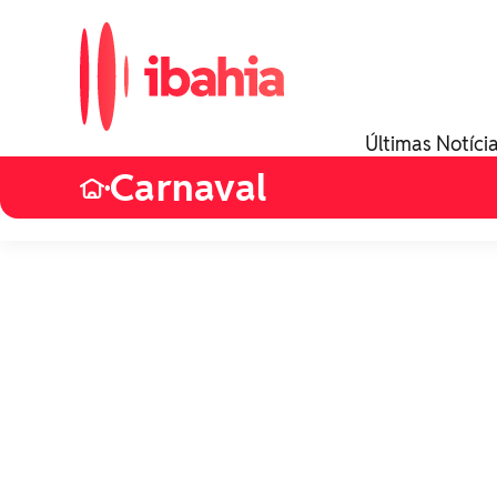
Últimas Notíci
Carnaval
•