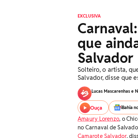
EXCLUSIVA
Carnaval
que aind
Salvador
Solteiro, o artista, 
Salvador, disse que 
Lucas Mascarenhas e N
Ouça
iBahia n
Amaury Lorenzo
, o Chi
no Carnaval de Salvador.
Camarote Salvador
, di