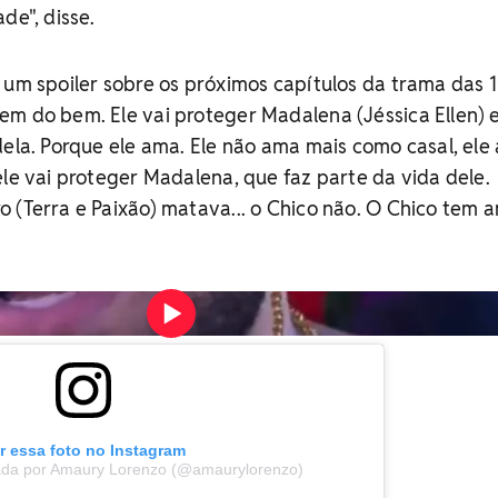
de", disse.
 um spoiler sobre os próximos capítulos da trama das 
m do bem. Ele vai proteger Madalena (Jéssica Ellen) e
dela. Porque ele ama. Ele não ama mais como casal, ele
ele vai proteger Madalena, que faz parte da vida dele.
 (Terra e Paixão) matava... o Chico não. O Chico tem a
.
Vídeo: iBahia
r essa foto no Instagram
ada por Amaury Lorenzo (@amaurylorenzo)