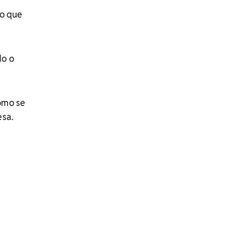
 o que
do o
como se
esa.