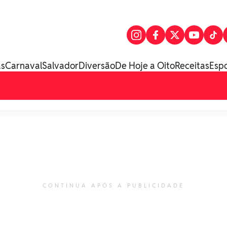
as
Carnaval
Salvador
Diversão
De Hoje a Oito
Receitas
Esp
CONTINUA APÓS A PUBLICIDADE