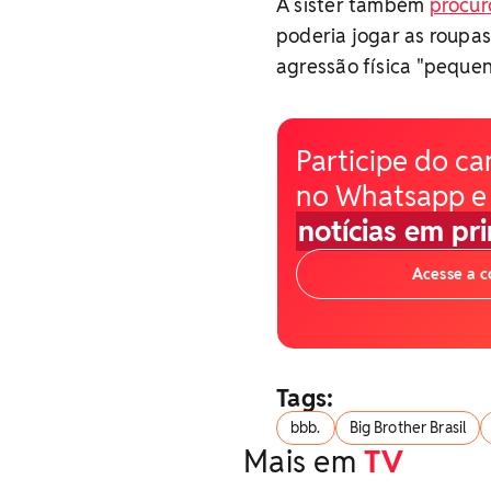
A sister também
procur
poderia jogar as roupas
agressão física "pequen
Participe do ca
no Whatsapp e
notícias em pr
Acesse a 
Tags:
bbb.
Big Brother Brasil
Mais em
TV