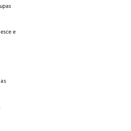
oupas
desce e
 as
a