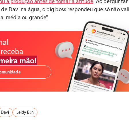
ou a produção antes de tomar a atitude
. Ao perguntar
 de Davi na água, o big boss respondeu que só não val
a, média ou grande".
nal
 receba
imeira mão!
comunidade
Davi
Leidy Elin