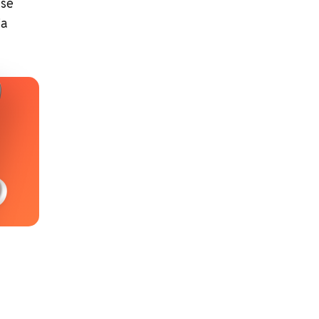
 se
ia