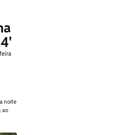
na
4'
feira
a noite
a
ao