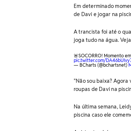
Em determinado momento
de Davi e jogar na pisci
A trancista foi até o qu
joga tudo na água. Veja
🚨SOCORRO! Momento em qu
pic.twitter.com/DA46bUIvy
— BCharts (@bchartsnet)
M
"Não sou baixa? Agora 
roupas de Davi na piscin
Na última semana, Leidy
piscina caso ele comemo