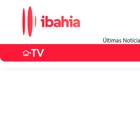
Últimas Notíci
TV
•