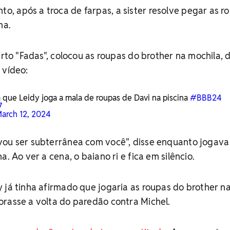
, após a troca de farpas, a sister resolve pegar as r
na.
arto "Fadas", colocou as roupas do brother na mochila, 
 vídeo:
e Leidy joga a mala de roupas de Davi na piscina
#BBB24
7
arch 12, 2024
vou ser subterrânea com você", disse enquanto jogava
a. Ao ver a cena, o baiano ri e fica em silêncio.
 já tinha afirmado que jogaria as roupas do brother n
rasse a volta do paredão contra Michel.