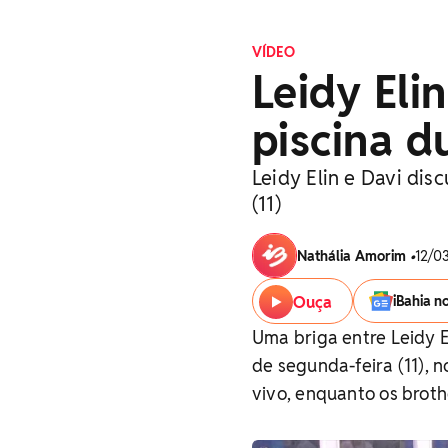
VÍDEO
Leidy Eli
piscina d
Leidy Elin e Davi dis
(11)
Nathália Amorim
•
12/03
Ouça
iBahia n
Uma briga entre Leidy E
de segunda-feira (11), 
vivo, enquanto os broth