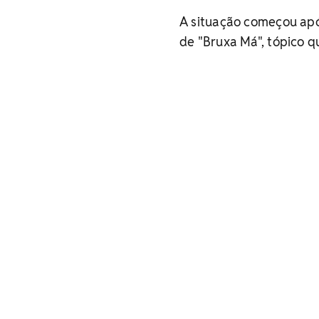
A situação começou apó
de "Bruxa Má", tópico q