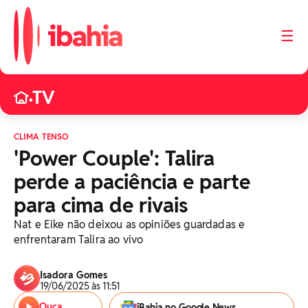
☰
TV
•
CLIMA TENSO
'Power Couple': Talira
perde a paciência e parte
para cima de rivais
Nat e Eike não deixou as opiniões guardadas e
enfrentaram Talira ao vivo
Isadora Gomes
19/06/2025 às 11:51
Ouça
iBahia no Google News