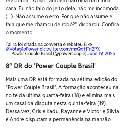
revoltada. "A Nat também não olha na minha
cara. Eu não falo do jeito dela, não me incomoda
(...). Não assume o erro. Por que não assume e
fala que me chamou de robô?", disparou. Confira
o momento:
Talira foi citada na conversa e rebateu Eike
#VotaçãoPower
pic.twitter.com/mxQdHTn2PX
— Power Couple Brasil (@powercouple)
June 19, 2025
8ª DR do 'Power Couple Brasil'
Mais uma DR está formada na sétima edição do
"Power Couple Brasil". A formação aconteceu na
noite da última quarta-feira (18) e elimina mais
um casal da disputa nesta quinta-feira (19).
Dessa vez, Cris e Kadu, Rayanne e Victor e Silvia
e André disputam a permanência na mansão.