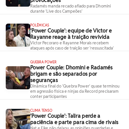
provocações
Radamés manda recado afiado para Dhomini
durante 'Live dos Campeões'
POLÊMICAS
'Power Couple': equipe de Victor e
Rayanne reage à traição revivida
Victor Pecoraro e Rayanne Morais recebem
ataques após caso de traição ser 'ressuscitada'
QUEBRA POWER
Power Couple: Dhomini e Radamés
brigam e são separados por
seguranças
Dinâmica final do 'Quebra Power' quase terminou
em agressão física e ninjas da Record precisaram
conter participantes
CLIMA TENSO
'Power Couple': Talira perde a
paciência e parte para cima de rivais
Nat e Eike não deixou as opiniões guardadas e