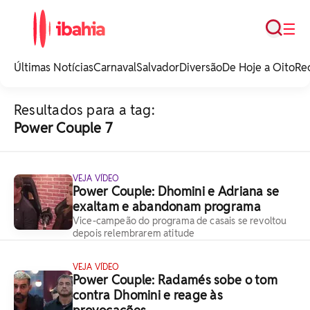
Busca
☰
iBahia é o portal de
noticias e
Últimas Notícias
Carnaval
Salvador
Diversão
De Hoje a Oito
Re
entretenimento da
Bahia.
Resultados para a tag:
Power Couple 7
VEJA VÍDEO
Power Couple: Dhomini e Adriana se
exaltam e abandonam programa
Vice-campeão do programa de casais se revoltou
depois relembrarem atitude
VEJA VÍDEO
Power Couple: Radamés sobe o tom
contra Dhomini e reage às