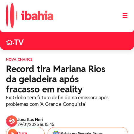
☰
TV
•
NOVA CHANCE
Record tira Mariana Rios
da geladeira após
fracasso em reality
Ex-Globo tem futuro definido na emissora após
problemas com 'A Grande Conquista'
Jonattas Neri
29/01/2025 às 15:45
Ouça
iBahia no Google News