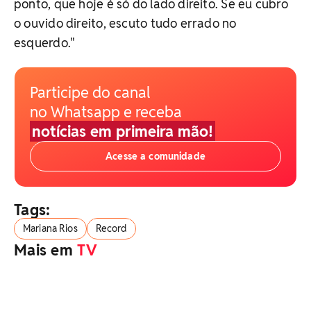
ponto, que hoje é só do lado direito. Se eu cubro
o ouvido direito, escuto tudo errado no
esquerdo."
Participe do canal
no Whatsapp e receba
notícias em primeira mão!
Acesse a comunidade
Tags:
Mariana Rios
Record
Mais em
TV