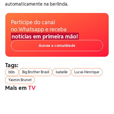
automaticamente na berlinda.
Participe do canal
no Whatsapp e receba
notícias em primeira mão!
Acesse a comunidade
Tags:
bbb.
Big Brother Brasil
isabelle
Lucas Henrique
Yasmin Brunet
Mais em
TV