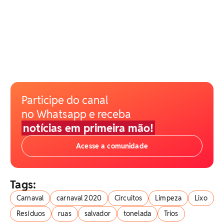
Participe do canal
no Whatsapp e receba
notícias em primeira mão!
Acesse a comunidade
Tags:
Carnaval
carnaval 2020
Circuitos
Limpeza
Lixo
Resíduos
ruas
salvador
tonelada
Trios