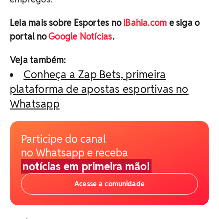
Leia mais sobre Esportes no
iBahia.com
e siga o
portal no
Google Notícias
.
Veja também:
Conheça a Zap Bets, primeira
plataforma de apostas esportivas no
Whatsapp
Participe do canal
no Whatsapp e receba
notícias em primeira mão!
Acesse a comunidade