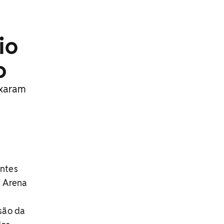
io
o
ixaram
antes
a Arena
são da