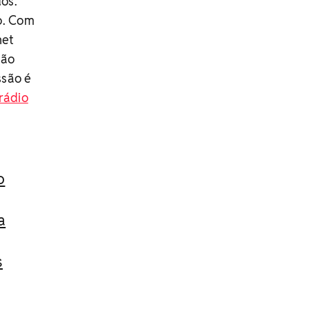
os.
o. Com
net
ção
ssão é
rádio
o
a
s