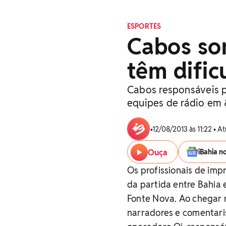
ESPORTES
Cabos so
têm difi
Cabos responsáveis p
equipes de rádio em
•
12/08/2013 às 11:22 • 
Ouça
iBahia n
Os profissionais de im
da partida entre Bahia 
Fonte Nova. Ao chegar n
narradores e comentari