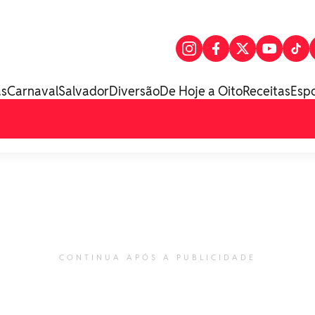
as
Carnaval
Salvador
Diversão
De Hoje a Oito
Receitas
Esp
CONTINUA APÓS A PUBLICIDADE