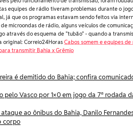
veis pelo funcionamento de transmissão, foram roubad
itas equipes de rádio tiveram problemas durante o jog
al, já que os programas estavam sendo feitos via inter
a de microondas de rádio, alguns veículos de comunica
ogo através do esquema de "tubão" - quando a transmi
ia original: Correio24Horas
Cabos somem e equipes de 
para transmitir Bahia x Grêmio
reira é demitido do Bahia; confira comunicad
o pelo Vasco por 1×0 em jogo da 7ª rodada d
 ataque ao ônibus do Bahia, Danilo Fernande
do corpo