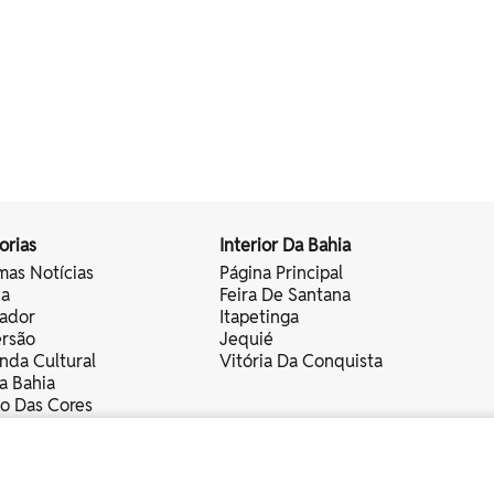
orias
Interior Da Bahia
mas Notícias
Página Principal
ia
Feira De Santana
vador
Itapetinga
ersão
Jequié
nda Cultural
Vitória Da Conquista
a Bahia
vo Das Cores
nistas