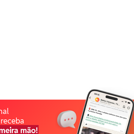
nal
 receba
imeira mão!