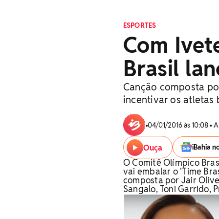
ESPORTES
Com Ivete
Brasil la
Canção composta por 
incentivar os atletas
•
04/01/2016 às 10:08 • 
Ouça
iBahia n
O Comitê Olímpico Brasi
vai embalar o 'Time Bra
composta por Jair Olive
Sangalo, Toni Garrido, 