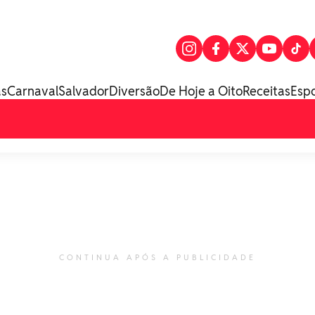
as
Carnaval
Salvador
Diversão
De Hoje a Oito
Receitas
Esp
CONTINUA APÓS A PUBLICIDADE