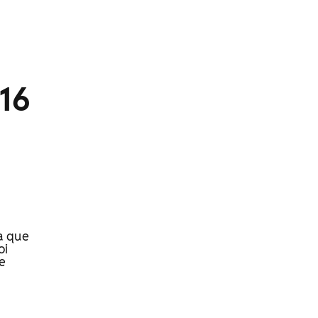
016
a que
oi
e