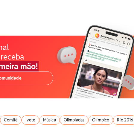
nal
 receba
imeira mão!
comunidade
Comitê
Ivete
Música
Olimpiadas
Olímpico
Rio 2016