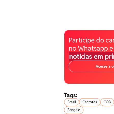
Participe do ca
no Whatsapp e
notícias em pr
Acesse a 
Tags:
Brasil
Cantores
COB
Sangalo