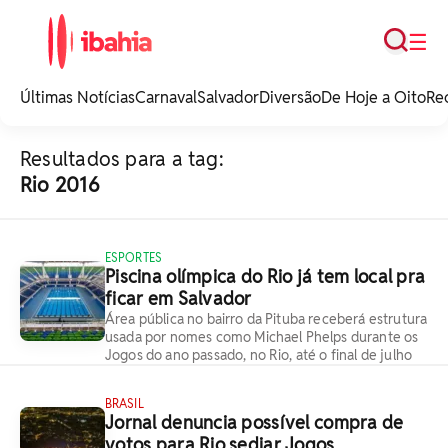
Busca
☰
iBahia é o portal de
noticias e
Últimas Notícias
Carnaval
Salvador
Diversão
De Hoje a Oito
Re
entretenimento da
Bahia.
Resultados para a tag:
Rio 2016
ESPORTES
Piscina olímpica do Rio já tem local pra
ficar em Salvador
Área pública no bairro da Pituba receberá estrutura
usada por nomes como Michael Phelps durante os
Jogos do ano passado, no Rio, até o final de julho
BRASIL
Jornal denuncia possível compra de
votos para Rio sediar Jogos