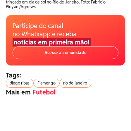
trincado em dia de sol no Rio de Janeiro. Foto: Fabrício
Pioyani/Agnews
Participe do canal
no Whatsapp e receba
notícias em primeira mão!
Acesse a comunidade
Tags:
diego ribas
Flamengo
rio de janeiro
Mais em
Futebol