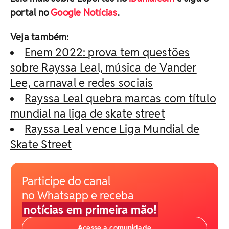
portal no
Google Notícias
.
Veja também:
Enem 2022: prova tem questões
sobre Rayssa Leal, música de Vander
Lee, carnaval e redes sociais
Rayssa Leal quebra marcas com título
mundial na liga de skate street
Rayssa Leal vence Liga Mundial de
Skate Street
Participe do canal
no Whatsapp e receba
notícias em primeira mão!
Acesse a comunidade