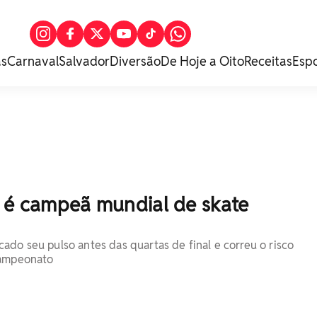
as
Carnaval
Salvador
Diversão
De Hoje a Oito
Receitas
Esp
l é campeã mundial de skate
ado seu pulso antes das quartas de final e correu o risco
campeonato