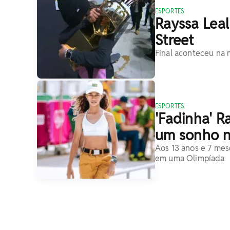
ESPORTES
Rayssa Leal
Street
Final aconteceu na
ESPORTES
'Fadinha' R
um sonho n
Aos 13 anos e 7 mese
em uma Olimpíada