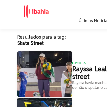
iBahia é o portal de
Últimas Notíci
noticias e
entretenimento da
Bahia.
Resultados para a tag:
Skate Street
ESPORTES
Rayssa Lea
street
Rayssa havia machuc
de não disputar o 