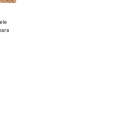
ele
para