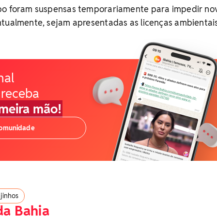
po foram suspensas temporariamente para impedir no
ntualmente, sejam apresentadas as licenças ambientai
nal
 receba
imeira mão!
comunidade
ejinhos
da Bahia