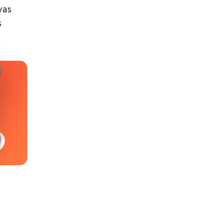
vas
s