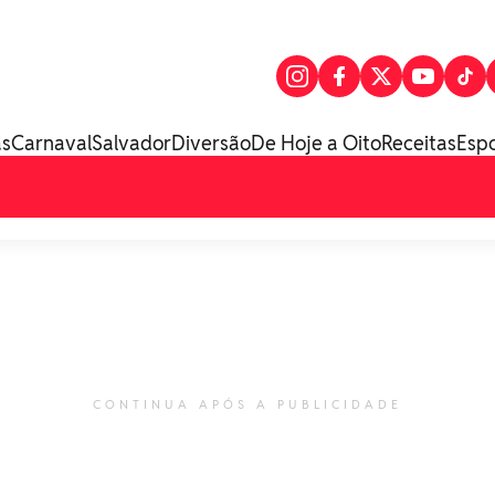
as
Carnaval
Salvador
Diversão
De Hoje a Oito
Receitas
Esp
CONTINUA APÓS A PUBLICIDADE