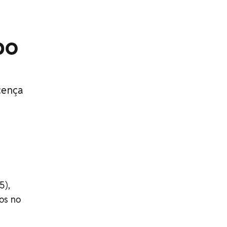
po
cença
5),
os no