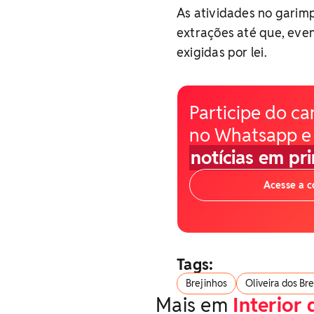
As atividades no garim
extrações até que, eve
exigidas por lei.
Participe do ca
no Whatsapp e
notícias em pr
Acesse a 
Tags:
Brejinhos
Oliveira dos Br
Mais em
Interior 