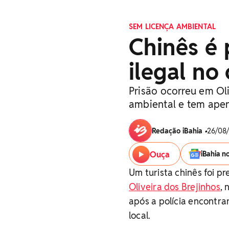
SEM LICENÇA AMBIENTAL
Chinês é 
ilegal no
Prisão ocorreu em Oli
ambiental e tem apen
Redação iBahia
•
26/08/
Ouça
iBahia n
Um turista chinês foi 
Oliveira dos Brejinhos
, 
após a polícia encontra
local.