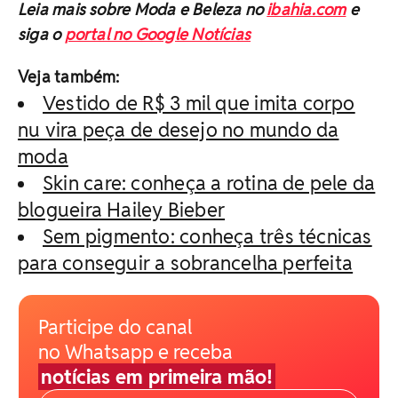
Leia mais sobre Moda e Beleza no
ibahia.com
e
siga o
portal no Google Notícias
Veja também:
Vestido de R$ 3 mil que imita corpo
nu vira peça de desejo no mundo da
moda
Skin care: conheça a rotina de pele da
blogueira Hailey Bieber
Sem pigmento: conheça três técnicas
para conseguir a sobrancelha perfeita
Participe do canal
no Whatsapp e receba
notícias em primeira mão!