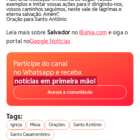
exemplos e imitar vossas ações para ir dirigindo-nos,
vossos caminhos seguimos, neste vale de lágrimas e
eterna salvação. Amém".
Oração para Santo Antônio
Leia mais sobre
Salvador
no
iBahia.com
e siga o
portal no
Google
Notícias
Participe do canal
no Whatsapp e receba
notícias em primeira mão!
Acesse a comunidade
Tags:
Igreja
Missa
Orações
Santo Antônio
Santo Casamenteiro