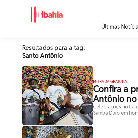
iBahia é o portal de
Últimas Notíci
noticias e
entretenimento da
Bahia.
Resultados para a tag:
Santo Antônio
ENTRADA GRATUITA
Confira a 
Antônio no
Celebrações no Larg
Samba Duro em hom