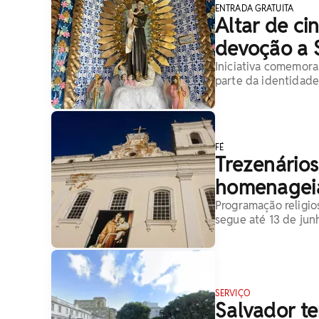
ENTRADA GRATUITA
Altar de ci
devoção a 
Iniciativa comemora
parte da identidade 
FÉ
Trezenários
homenageia
Programação religio
segue até 13 de jun
SERVIÇO
Salvador te