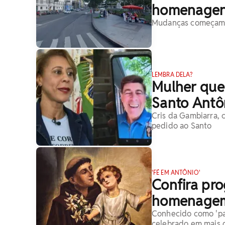
homenagens
Mudanças começam a
LEMBRA DELA?
Mulher que 
Santo Antô
Cris da Gambiarra, 
pedido ao Santo
'FÉ EM ANTÔNIO'
Confira pr
homenagem
Conhecido como 'pai
celebrado em mais 