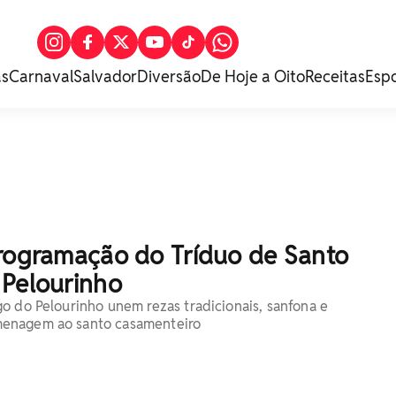
as
Carnaval
Salvador
Diversão
De Hoje a Oito
Receitas
Esp
programação do Tríduo de Santo
 Pelourinho
o do Pelourinho unem rezas tradicionais, sanfona e
enagem ao santo casamenteiro