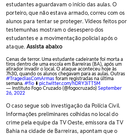
estudantes aguardavam o início das aulas. O
porteiro, que não estava armado, correu com os
alunos para tentar se proteger. Vídeos feitos por
testemunhas mostram o desespero dos
estudantes e a movimentação policial após o
ataque.
Assista abaixo
Cenas de terror. Uma estudante cadeirante foi morta a
tiros dentro de uma escola em Barreiras (BA), após um
atirador invadir o local. O ataque aconteceu hoje às
7h30, quando os alunos chegavam para as aulas. Outras
#TragediasComArmas
foram registradas na última
semana.
#fio
⬇️
pic.twitter.com/hDRY3iTT5M
— Instituto Fogo Cruzado (@fogocruzado)
September
26, 2022
O caso segue sob investigação da Polícia Civil.
Informações preliminares colhidas no local do
crime pela equipe da TV Oeste, emissora da TV
Bahia na cidade de Barreiras, apontam que o