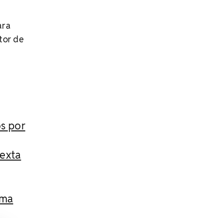
ara
tor de
s por
sexta
ima