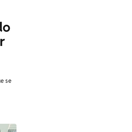
do
r
ue se