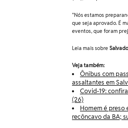
"Nós estamos preparand
que seja aprovado. É m
eventos, que foram pre
Leia mais sobre
Salvad
Veja também:
Ônibus com pass
assaltantes em Sal
Covid-19: confir
(26)
Homem é preso e
recôncavo da BA; s