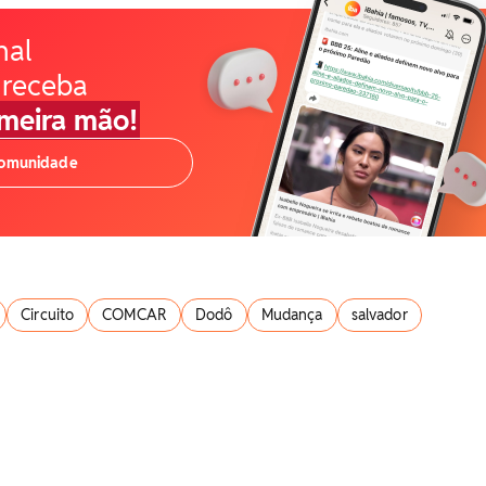
nal
 receba
imeira mão!
comunidade
Circuito
COMCAR
Dodô
Mudança
salvador