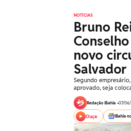
NOTÍCIAS
Bruno Re
Conselho 
novo circ
Salvador
Segundo empresário, 
aprovado, seja coloc
Redação iBahia
•
07/06/
Ouça
iBahia n