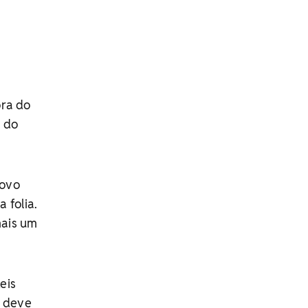
ora do
o do
novo
 folia.
mais um
eis
o deve