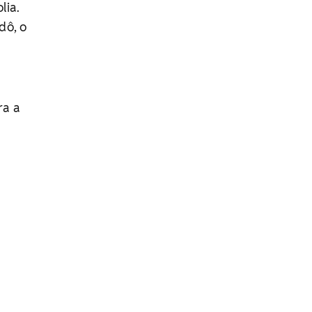
lia.
dô, o
ra a