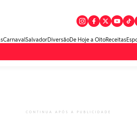
as
Carnaval
Salvador
Diversão
De Hoje a Oito
Receitas
Esp
CONTINUA APÓS A PUBLICIDADE