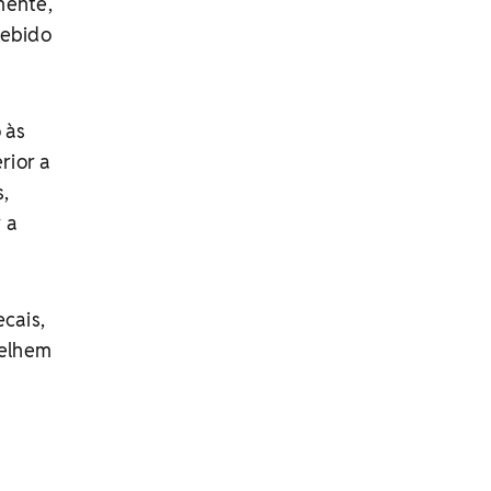
mente,
cebido
 às
rior a
,
 a
cais,
selhem