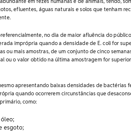
ia abundante em fezes humanas e de animais, tendo, so
otos, efluentes, águas naturais e solos que tenham re
ente.
referencialmente, no dia de maior afluência do público
derada imprópria quando a densidade de E. coli for supe
s ou mais amostras, de um conjunto de cinco semanas
l ou o valor obtido na última amostragem for superior
esmo apresentando baixas densidades de bactérias fe
rópria quando ocorrerem circunstâncias que desacon
primário, como:
óleo;
e esgoto;