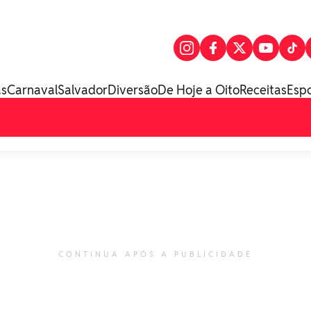
as
Carnaval
Salvador
Diversão
De Hoje a Oito
Receitas
Esp
CONTINUA APÓS A PUBLICIDADE