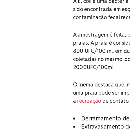
A E. coli é uma bactér
sido encontrada em esg
contaminação fecal rec
A amostragem é feita, p
praias. A praia é consi
800 UFC/100 ml, em dua
coletadas no mesmo loca
2000UFC/100ml.
O Inema destaca que, m
uma praia pode ser imp
a
recreação
de contato 
Derramamento de 
Extravasamento d