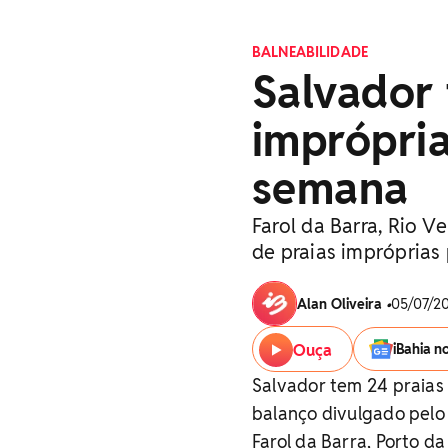
BALNEABILIDADE
Salvador 
imprópria
semana
Farol da Barra, Rio V
de praias impróprias
Alan Oliveira
•
05/07/20
Ouça
iBahia n
Salvador tem 24 praias
balanço divulgado pel
Farol da Barra, Porto d