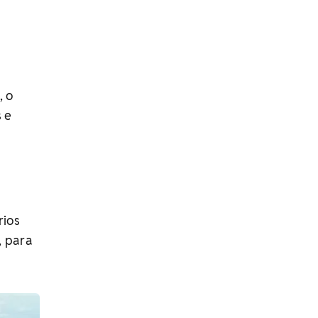
, o
 e
rios
, para