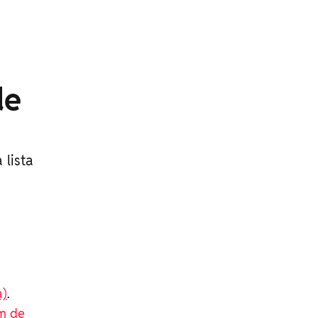
de
 lista
a)
.
m de