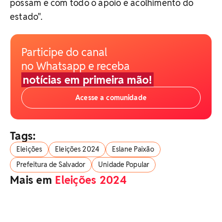
possam e com todo o apoio e acolhimento do
estado".
Participe do canal
no Whatsapp e receba
notícias em primeira mão!
Acesse a comunidade
Tags:
Eleições
Eleições 2024
Eslane Paixão
Prefeitura de Salvador
Unidade Popular
Mais em
Eleições 2024