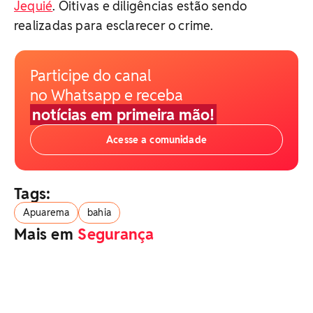
Jequié
. Oitivas e diligências estão sendo
realizadas para esclarecer o crime.
Participe do canal
no Whatsapp e receba
notícias em primeira mão!
Acesse a comunidade
Tags:
Apuarema
bahia
Mais em
Segurança