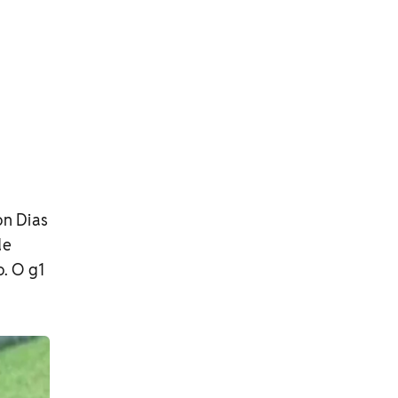
on Dias
de
o. O g1