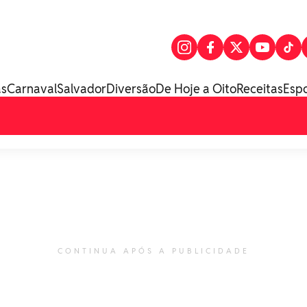
as
Carnaval
Salvador
Diversão
De Hoje a Oito
Receitas
Esp
CONTINUA APÓS A PUBLICIDADE