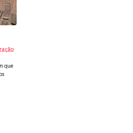
ração
s
am que
os