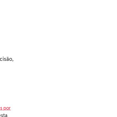
cisão,
as por
esta