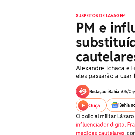
SUSPEITOS DE LAVAGEM
PM e infl
substituí
cautelare
Alexandre Tchaca e Fr
eles passarão a usar 
Redação iBahia
•
05/05/
Ouça
iBahia n
O policial militar Láza
influenciador digital Fra
medidas cautelares
, co