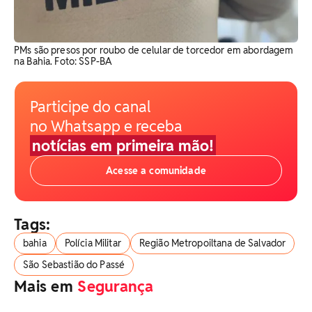
PMs são presos por roubo de celular de torcedor em abordagem
na Bahia. Foto: SSP-BA
Participe do canal
no Whatsapp e receba
notícias em primeira mão!
Acesse a comunidade
Tags:
bahia
Polícia Militar
Região Metropoiltana de Salvador
São Sebastião do Passé
Mais em
Segurança