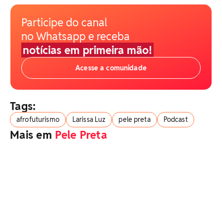
Participe do canal
no Whatsapp e receba
notícias em primeira mão!
Acesse a comunidade
Tags:
afrofuturismo
Larissa Luz
pele preta
Podcast
Mais em
Pele Preta