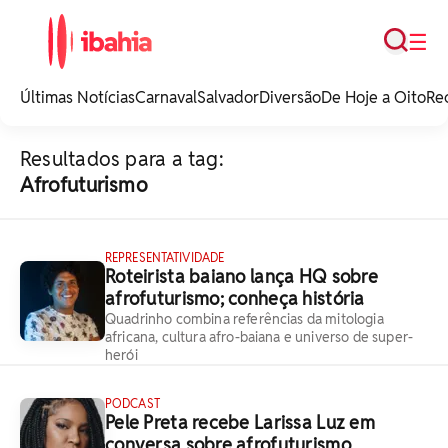
Busca
☰
iBahia é o portal de
noticias e
Últimas Notícias
Carnaval
Salvador
Diversão
De Hoje a Oito
Re
entretenimento da
Bahia.
Resultados para a tag:
Afrofuturismo
REPRESENTATIVIDADE
Roteirista baiano lança HQ sobre
afrofuturismo; conheça história
Quadrinho combina referências da mitologia
africana, cultura afro-baiana e universo de super-
herói
PODCAST
Pele Preta recebe Larissa Luz em
conversa sobre afrofuturismo