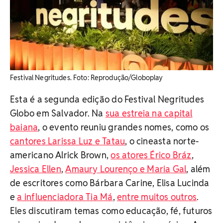
Festival Negritudes. Foto: Reprodução/Globoplay
Esta é a segunda edição do Festival Negritudes
Globo em Salvador. Na
sua estreia na capital
baiana
, o evento reuniu grandes nomes, como os
cantores Larissa Luz e Tatau
, o cineasta norte-
americano Alrick Brown,
os atores Érico Bráz
,
Jessica Ellen
,
Amaury Lourenço e Maria Gal
, além
de escritores como Bárbara Carine, Elisa Lucinda
e
a influenciadora Tia Má
,
entre muitos outros
.
Eles discutiram temas como educação, fé, futuros