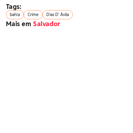
Tags:
bahia
Crime
Dias D' Àvila
Mais em
Salvador