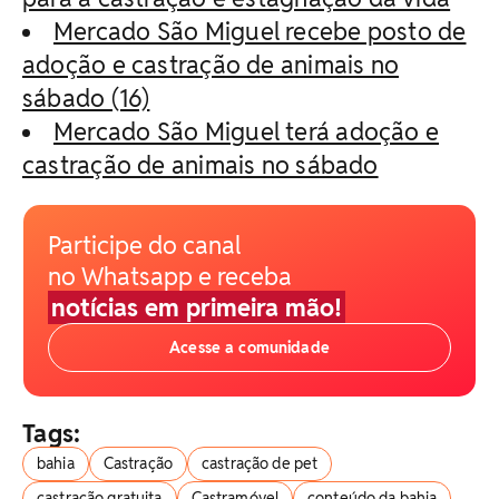
Mercado São Miguel recebe posto de
adoção e castração de animais no
sábado (16)
Mercado São Miguel terá adoção e
castração de animais no sábado
Participe do canal
no Whatsapp e receba
notícias em primeira mão!
Acesse a comunidade
Tags:
bahia
Castração
castração de pet
castração gratuita
Castramóvel
conteúdo da bahia