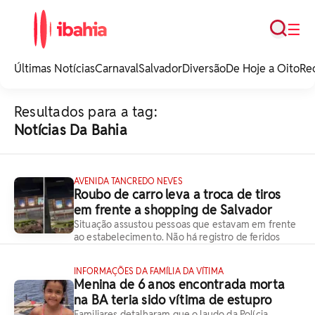
Busca
☰
iBahia é o portal de
noticias e
Últimas Notícias
Carnaval
Salvador
Diversão
De Hoje a Oito
Re
entretenimento da
Bahia.
Resultados para a tag:
Notícias Da Bahia
AVENIDA TANCREDO NEVES
Roubo de carro leva a troca de tiros
em frente a shopping de Salvador
Situação assustou pessoas que estavam em frente
ao estabelecimento. Não há registro de feridos
INFORMAÇÕES DA FAMÍLIA DA VÍTIMA
Menina de 6 anos encontrada morta
na BA teria sido vítima de estupro
Familiares detalharam que o laudo da Polícia