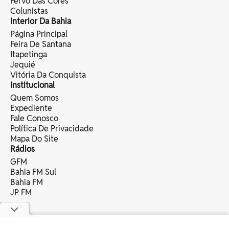
Fervo Das Cores
Colunistas
Interior Da Bahia
Página Principal
Feira De Santana
Itapetinga
Jequié
Vitória Da Conquista
Institucional
Quem Somos
Expediente
Fale Conosco
Política De Privacidade
Mapa Do Site
Rádios
GFM
Bahia FM Sul
Bahia FM
JP FM
copyright © 2025 bahia eventos ltda -