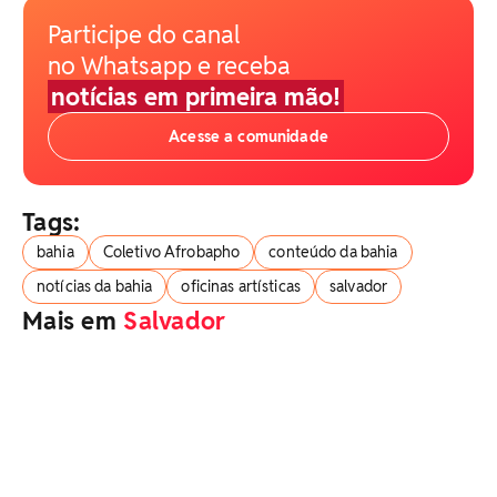
Participe do canal
no Whatsapp e receba
notícias em primeira mão!
Acesse a comunidade
Tags:
bahia
Coletivo Afrobapho
conteúdo da bahia
notícias da bahia
oficinas artísticas
salvador
Mais em
Salvador