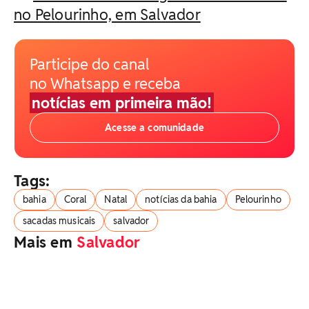
no Pelourinho, em Salvador
Participe do canal
no Whatsapp e receba
notícias em primeira mão!
Acesse a comunidade
Tags:
bahia
Coral
Natal
notícias da bahia
Pelourinho
sacadas musicais
salvador
Mais em
Salvador