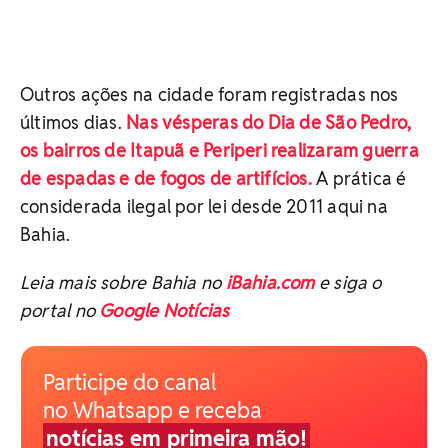
Outros ações na cidade foram registradas nos
últimos dias.
Nas vésperas do Dia de São Pedro,
os bairros de Itapuã e Periperi realizaram guerra
de espadas e de fogos de artifícios.
A prática é
considerada ilegal por lei desde 2011 aqui na
Bahia.
Leia mais sobre Bahia no
iBahia.com
e siga o
portal no
Google Notícias
Participe do canal
no Whatsapp e receba
notícias em primeira mão!