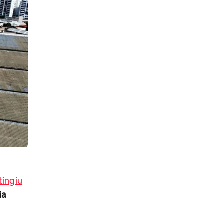
tingiu
ia