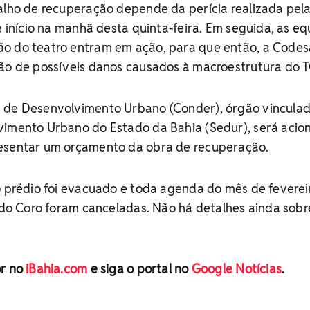
alho de recuperação depende da perícia realizada pel
e início na manhã desta quinta-feira. Em seguida, as eq
o do teatro entram em ação, para que então, a Codes
ção de possíveis danos causados à macroestrutura do 
 de Desenvolvimento Urbano (Conder), órgão vinculad
vimento Urbano do Estado da Bahia (Sedur), será acio
esentar um orçamento da obra de recuperação.
o prédio foi evacuado e toda agenda do mês de feverei
a do Coro foram canceladas. Não há detalhes ainda sobr
or no
iBahia.com
e siga o portal no
Google Notícias
.