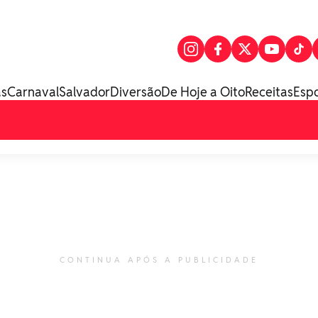
as
Carnaval
Salvador
Diversão
De Hoje a Oito
Receitas
Esp
CONTINUA APÓS A PUBLICIDADE