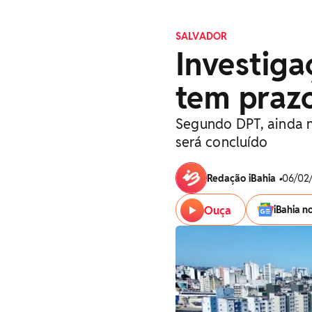
SALVADOR
Investiga
tem praz
Segundo DPT, ainda 
será concluído
Redação iBahia
•
06/02/
Ouça
iBahia n