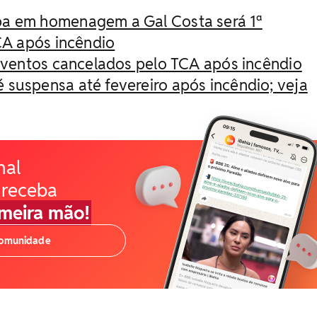
a em homenagem a Gal Costa será 1ª
A após incêndio
 eventos cancelados pelo TCA após incêndio
suspensa até fevereiro após incêndio; veja
nal
 receba
imeira mão!
comunidade