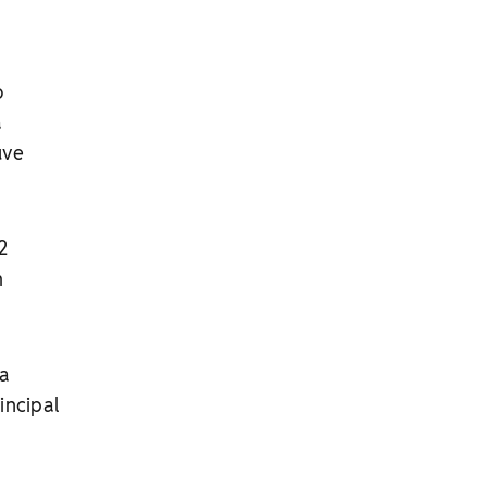
o
a
uve
2
m
na
incipal