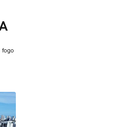
CA
 fogo