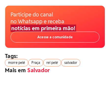
Participe do canal
no Whatsapp e receba
notícias em primeira mão!
Acesse a comunidade
Tags:
morre pelé
Praça
rei pelé
salvador
Mais em
Salvador