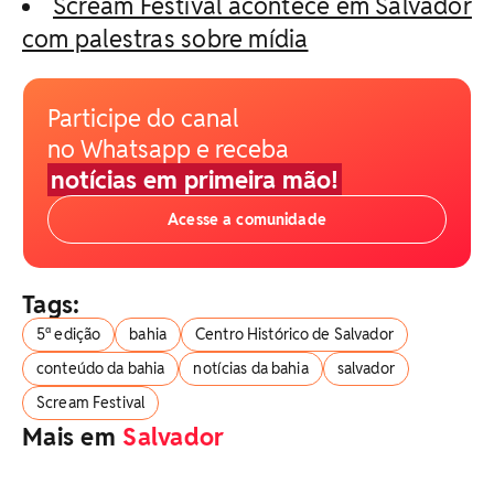
Scream Festival acontece em Salvador
com palestras sobre mídia
Participe do canal
no Whatsapp e receba
notícias em primeira mão!
Acesse a comunidade
Tags:
5ª edição
bahia
Centro Histórico de Salvador
conteúdo da bahia
notícias da bahia
salvador
Scream Festival
Mais em
Salvador