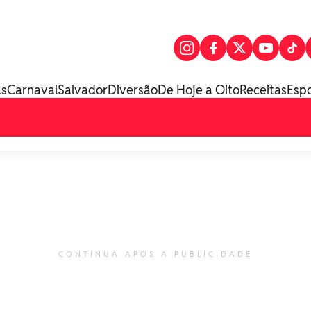
as
Carnaval
Salvador
Diversão
De Hoje a Oito
Receitas
Esp
CONTINUA APÓS A PUBLICIDADE