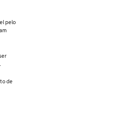
el pelo
ram
ser
.
nto de