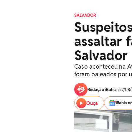
SALVADOR
Suspeito
assaltar
Salvador
Caso aconteceu na A
foram baleados por u
Redação iBahia
•
27/08/
Ouça
iBahia n