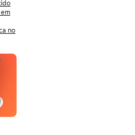
tido
a em
ca no