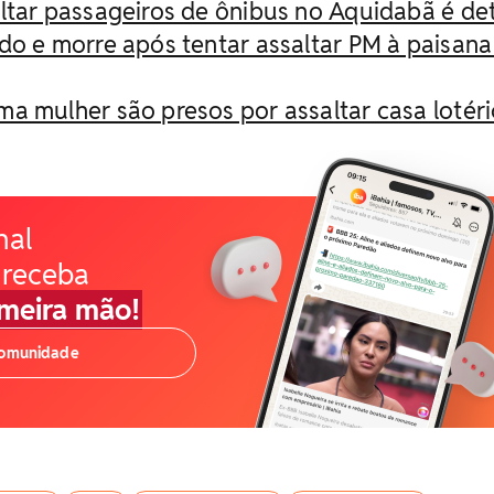
ltar passageiros de ônibus no Aquidabã é de
do e morre após tentar assaltar PM à paisan
a mulher são presos por assaltar casa lotéri
nal
 receba
imeira mão!
comunidade