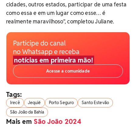
cidades, outros estados, participar de uma festa
como essa e em um lugar como esse… é
realmente maravilhoso”, completou Juliane.
Participe do canal
no Whatsapp e receba
notícias em primeira mão!
Acesse a comunidade
Tags:
Irecê
Jequié
Porto Seguro
Santo Estevão
São João da Bahia
Mais em
São João 2024