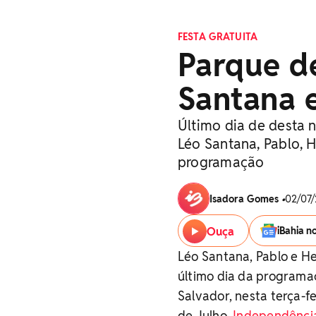
FESTA GRATUITA
Parque d
Santana e
Último dia de desta 
Léo Santana, Pablo, H
programação
Isadora Gomes
•
02/07/
Ouça
iBahia n
Léo Santana, Pablo e H
último dia da programa
Salvador, nesta terça-fe
de Julho,
Independênci