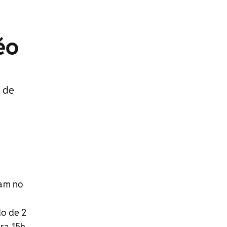
éo
s de
tam no
m
do de 2
ra 15h.