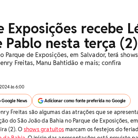
e Exposições recebe L
 Pablo nesta terça (2)
no Parque de Exposições, em Salvador, terá show
enry Freitas, Manu Bahtidão e mais; confira
2024 às 6:00
o Google News
Adicionar como fonte preferida no Google
enry Freitas são algumas das atrações que se apresen
ção do São João da Bahia no Parque de Exposições, e
ira (2). O
shows gratuitos
marcam os festejos do feria
a da Bahia
. O início das apresentações está previsto pa