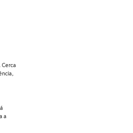
. Cerca
ência,
tá
a a