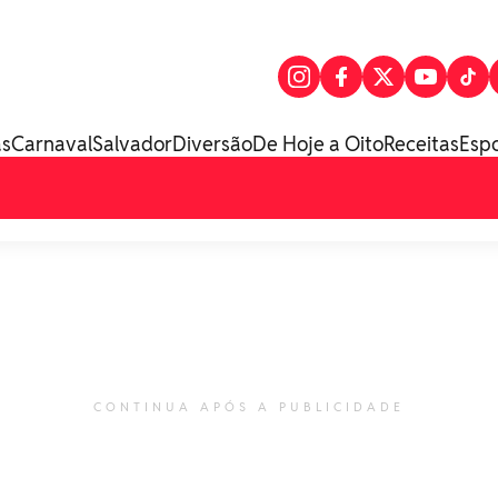
as
Carnaval
Salvador
Diversão
De Hoje a Oito
Receitas
Esp
CONTINUA APÓS A PUBLICIDADE