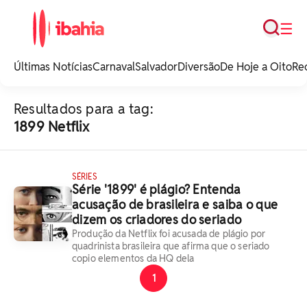
Busca
☰
iBahia é o portal de
noticias e
Últimas Notícias
Carnaval
Salvador
Diversão
De Hoje a Oito
Re
entretenimento da
Bahia.
Resultados para a tag:
1899 Netflix
SÉRIES
Série '1899' é plágio? Entenda
acusação de brasileira e saiba o que
dizem os criadores do seriado
Produção da Netflix foi acusada de plágio por
quadrinista brasileira que afirma que o seriado
copio elementos da HQ dela
1