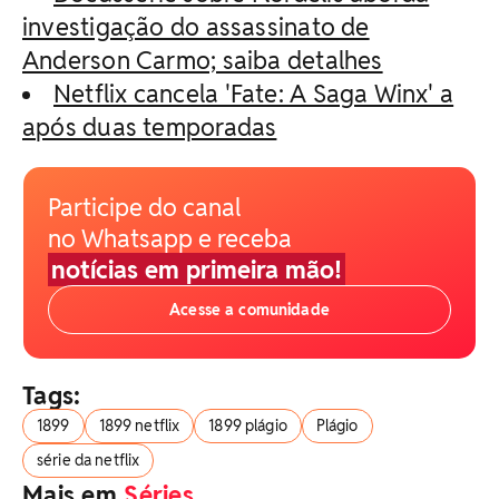
investigação do assassinato de
Anderson Carmo; saiba detalhes
Netflix cancela 'Fate: A Saga Winx' a
após duas temporadas
Participe do canal
no Whatsapp e receba
notícias em primeira mão!
Acesse a comunidade
Tags:
1899
1899 netflix
1899 plágio
Plágio
série da netflix
Mais em
Séries