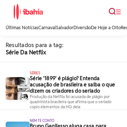
Busca
☰
iBahia é o portal de
noticias e
Últimas Notícias
Carnaval
Salvador
Diversão
De Hoje a Oito
Re
entretenimento da
Bahia.
Resultados para a tag:
Série Da Netflix
SÉRIES
Série '1899' é plágio? Entenda
acusação de brasileira e saiba o que
dizem os criadores do seriado
Produção da Netflix foi acusada de plágio por
quadrinista brasileira que afirma que o seriado
copio elementos da HQ dela
NEM TE CONTO
Bruno Gagliasso aluga casa para