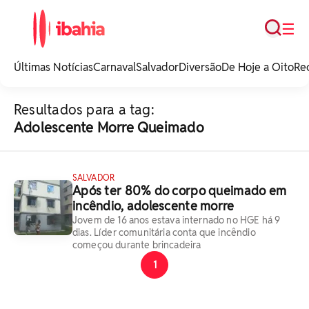
Busca
☰
iBahia é o portal de
noticias e
Últimas Notícias
Carnaval
Salvador
Diversão
De Hoje a Oito
Re
entretenimento da
Bahia.
Resultados para a tag:
Adolescente Morre Queimado
SALVADOR
Após ter 80% do corpo queimado em
incêndio, adolescente morre
Jovem de 16 anos estava internado no HGE há 9
dias. Líder comunitária conta que incêndio
começou durante brincadeira
1