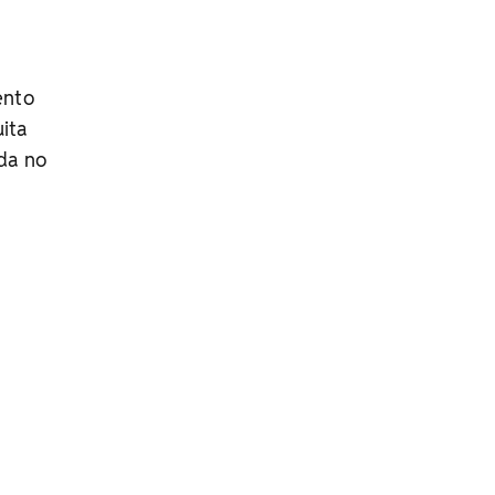
ento
ita
ada no