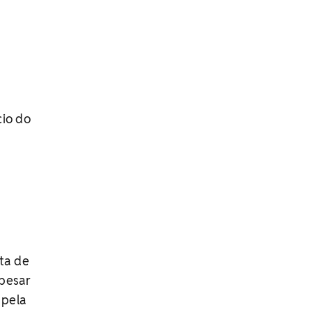
u
cio do
ta de
Apesar
 pela