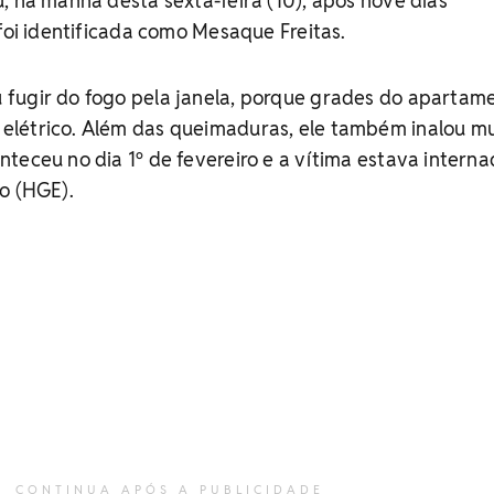
, na manhã desta sexta-feira (10), após nove dias
 foi identificada como Mesaque Freitas.
fugir do fogo pela janela, porque grades do apartam
létrico. Além das queimaduras, ele também inalou mu
teceu no dia 1º de fevereiro e a vítima estava intern
o (HGE).
CONTINUA APÓS A PUBLICIDADE