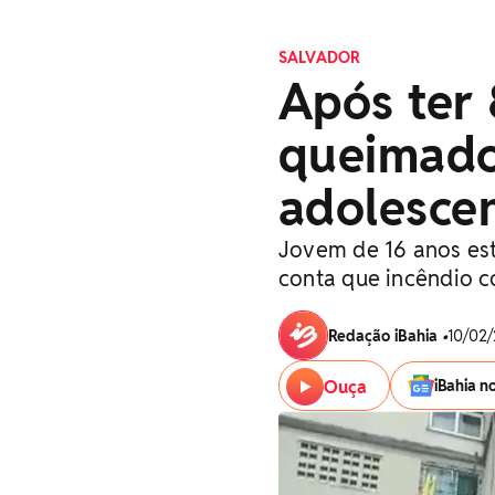
SALVADOR
Após ter
queimado
adolesce
Jovem de 16 anos est
conta que incêndio c
Redação iBahia
•
10/02/
Ouça
iBahia n