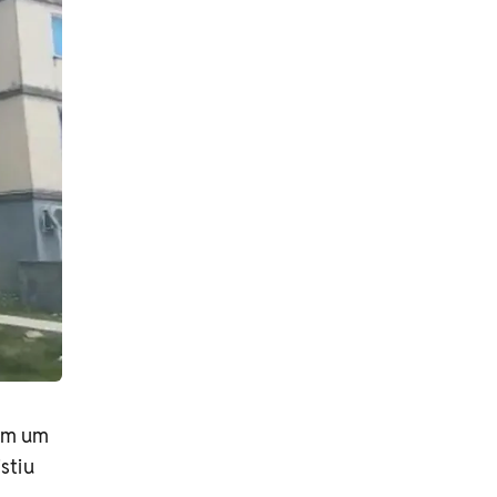
em um
stiu