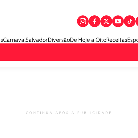
as
Carnaval
Salvador
Diversão
De Hoje a Oito
Receitas
Esp
CONTINUA APÓS A PUBLICIDADE