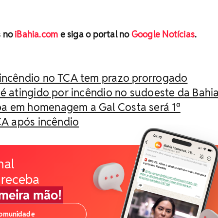
s no
iBahia.com
e siga o portal no
Google Notícias
.
 incêndio no TCA tem prazo prorrogado
 é atingido por incêndio no sudoeste da Bahi
a em homenagem a Gal Costa será 1ª
A após incêndio
nal
 receba
imeira mão!
comunidade