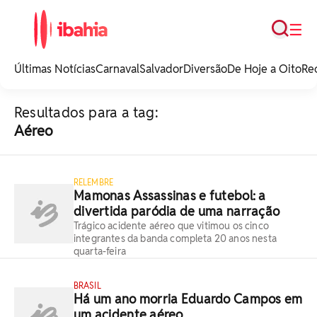
Busca
☰
iBahia é o portal de
noticias e
Últimas Notícias
Carnaval
Salvador
Diversão
De Hoje a Oito
Re
entretenimento da
Bahia.
Resultados para a tag:
Aéreo
RELEMBRE
Mamonas Assassinas e futebol: a
divertida paródia de uma narração
Trágico acidente aéreo que vitimou os cinco
integrantes da banda completa 20 anos nesta
quarta-feira
BRASIL
Há um ano morria Eduardo Campos em
um acidente aéreo