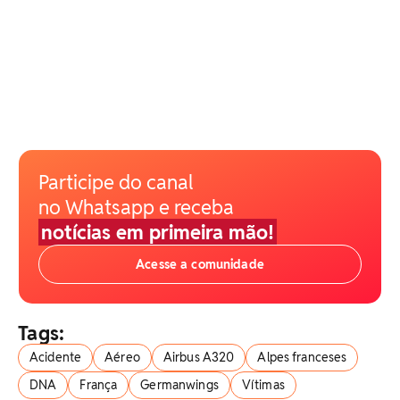
Participe do canal
no Whatsapp e receba
notícias em primeira mão!
Acesse a comunidade
Tags:
Acidente
Aéreo
Airbus A320
Alpes franceses
DNA
França
Germanwings
Vítimas