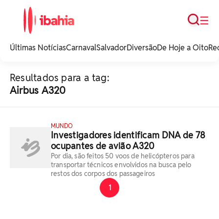
Busca
☰
iBahia é o portal de
noticias e
Últimas Notícias
Carnaval
Salvador
Diversão
De Hoje a Oito
Re
entretenimento da
Bahia.
Resultados para a tag:
Airbus A320
MUNDO
Investigadores identificam DNA de 78
ocupantes de avião A320
Por dia, são feitos 50 voos de helicópteros para
transportar técnicos envolvidos na busca pelo
restos dos corpos dos passageiros
1